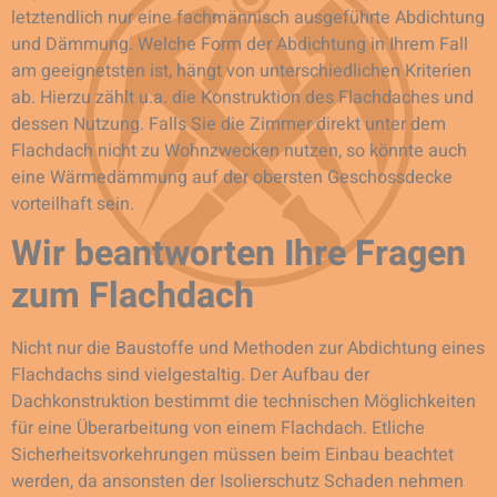
letztendlich nur eine fachmännisch ausgeführte Abdichtung
und Dämmung. Welche Form der Abdichtung in Ihrem Fall
am geeignetsten ist, hängt von unterschiedlichen Kriterien
ab. Hierzu zählt u.a. die Konstruktion des Flachdaches und
dessen Nutzung. Falls Sie die Zimmer direkt unter dem
Flachdach nicht zu Wohnzwecken nutzen, so könnte auch
eine Wärmedämmung auf der obersten Geschossdecke
vorteilhaft sein.
Wir beantworten Ihre Fragen
zum Flachdach
Nicht nur die Baustoffe und Methoden zur Abdichtung eines
Flachdachs sind vielgestaltig. Der Aufbau der
Dachkonstruktion bestimmt die technischen Möglichkeiten
für eine Überarbeitung von einem Flachdach. Etliche
Sicherheitsvorkehrungen müssen beim Einbau beachtet
werden, da ansonsten der Isolierschutz Schaden nehmen