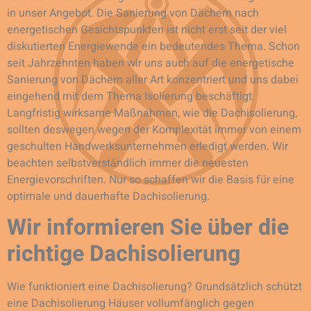
in unser Angebot. Die Sanierung von Dächern nach
energetischen Gesichtspunkten ist nicht erst seit der viel
diskutierten Energiewende ein bedeutendes Thema. Schon
seit Jahrzehnten haben wir uns auch auf die energetische
Sanierung von Dächern aller Art konzentriert und uns dabei
eingehend mit dem Thema Isolierung beschäftigt.
Langfristig wirksame Maßnahmen, wie die Dachisolierung,
sollten deswegen wegen der Komplexität immer von einem
geschulten Handwerksunternehmen erledigt werden. Wir
beachten selbstverständlich immer die neuesten
Energievorschriften. Nur so schaffen wir die Basis für eine
optimale und dauerhafte Dachisolierung.
Wir informieren Sie über die
richtige Dachisolierung
Wie funktioniert eine Dachisolierung? Grundsätzlich schützt
eine Dachisolierung Häuser vollumfänglich gegen