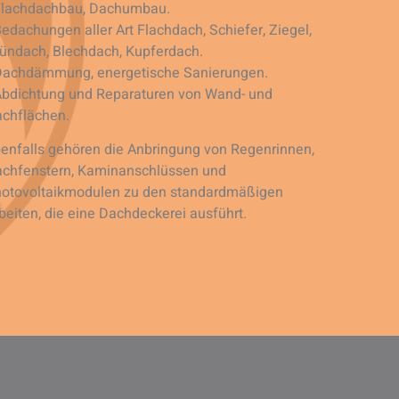
Flachdachbau, Dachumbau.
Bedachungen aller Art Flachdach, Schiefer, Ziegel,
ündach, Blechdach, Kupferdach.
Dachdämmung, energetische Sanierungen.
Abdichtung und Reparaturen von Wand- und
chflächen.
enfalls gehören die Anbringung von Regenrinnen,
chfenstern, Kaminanschlüssen und
otovoltaikmodulen zu den standardmäßigen
beiten, die eine Dachdeckerei ausführt.