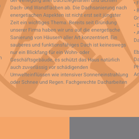
der Verlegung aller Dachziegelarten und dichten
• 
n
Dach- und Wandflächen ab. Die Dachsanierung nach
• 
energetischen Aspekten ist nicht erst seit jüngster
Gr
Zeit ein wichtiges Thema. Bereits seit Gründung
• 
unserer Firma haben wir uns auf die energetische
• 
Sanierung von Häusern aller Art konzentriert. Ein
Da
sauberes und funktionsfähiges Dach ist keineswegs
Eb
nur ein Blickfang für ein Wohn- oder
n
Da
Geschäftsgebäude, es schützt das Haus natürlich
Ph
auch zuverlässig vor schädigenden
Ar
Umwelteinflüssen wie intensiver Sonneneinstrahlung
oder Schnee und Regen. Fachgerechte Dacharbeiten