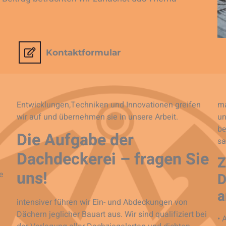
Kontaktformular
Entwicklungen,Techniken und Innovationen greifen
ma
wir auf und übernehmen sie in unsere Arbeit.
un
be
Die Aufgabe der
sa
Dachdeckerei – fragen Sie
Z
uns!
e
D
a
intensiver führen wir Ein- und Abdeckungen von
Dächern jeglicher Bauart aus. Wir sind qualifiziert bei
• 