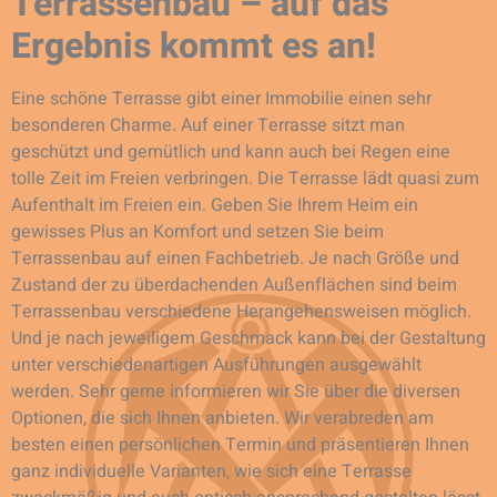
Terrassenbau – auf das
Ergebnis kommt es an!
Eine schöne Terrasse gibt einer Immobilie einen sehr
besonderen Charme. Auf einer Terrasse sitzt man
geschützt und gemütlich und kann auch bei Regen eine
tolle Zeit im Freien verbringen. Die Terrasse lädt quasi zum
Aufenthalt im Freien ein. Geben Sie Ihrem Heim ein
gewisses Plus an Komfort und setzen Sie beim
Terrassenbau auf einen Fachbetrieb. Je nach Größe und
Zustand der zu überdachenden Außenflächen sind beim
Terrassenbau verschiedene Herangehensweisen möglich.
Und je nach jeweiligem Geschmack kann bei der Gestaltung
unter verschiedenartigen Ausführungen ausgewählt
werden. Sehr gerne informieren wir Sie über die diversen
Optionen, die sich Ihnen anbieten. Wir verabreden am
besten einen persönlichen Termin und präsentieren Ihnen
ganz individuelle Varianten, wie sich eine Terrasse