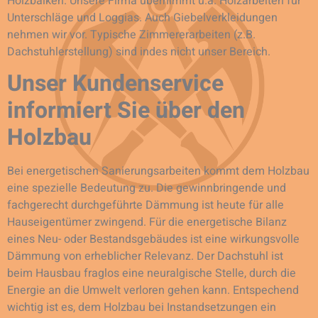
Holzbalken. Unsere Firma übernimmt u.a. Holzarbeiten für
Unterschläge und Loggias. Auch Giebelverkleidungen
nehmen wir vor. Typische Zimmererarbeiten (z.B.
Dachstuhlerstellung) sind indes nicht unser Bereich.
Unser Kundenservice
informiert Sie über den
Holzbau
Bei energetischen Sanierungsarbeiten kommt dem Holzbau
eine spezielle Bedeutung zu. Die gewinnbringende und
fachgerecht durchgeführte Dämmung ist heute für alle
Hauseigentümer zwingend. Für die energetische Bilanz
eines Neu- oder Bestandsgebäudes ist eine wirkungsvolle
Dämmung von erheblicher Relevanz. Der Dachstuhl ist
beim Hausbau fraglos eine neuralgische Stelle, durch die
Energie an die Umwelt verloren gehen kann. Entspechend
wichtig ist es, dem Holzbau bei Instandsetzungen ein