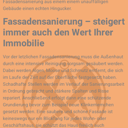
Fassadensanierung aus einem einem unauffälligen
Gebäude einen echten Hingucker.
Fassadensanierung – steigert
immer auch den Wert Ihrer
Immobilie
Vor der letzlichen Fassadensanierung muss die Außenhaut
durch eine intensive Reinigung sorgsam gesäubert werden.
Dabei werden Algen, Moose und Schmutz entfernt, die sich
im Laufe der Zeit auf der Oberfläche festgesetzt haben.
Schadhafte Stellen werden im Verlauf der Sanierungsarbeit
in Ordnung gebracht und stärkere Spalten und Risse
repariert. Anschließend erfolgt dann eine schützende
Grundierung bevor zum Beispiel neue Klinkerriemchen
gesetzt werden. Eine saubere und schöne Fassade ist
keineswegs nur ein Blickfang für jedes Wohn- oder
Geschäftshaus, sie schützt das Haus freilich auch