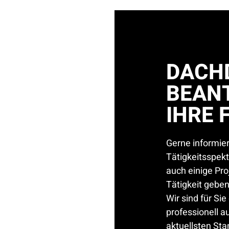
DACHD
BEAN
IHRE 
Gerne informier
Tätigkeitsspek
auch einige Proj
Tätigkeit geben
Wir sind für Si
professionell 
aktuellsten St