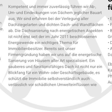
en
f
Kompetent und immer zuverlässig führen wir Ab-,
Um- und Eindeckungen von Dächern jeglicher Bauart
aus. Wir sind erfahren bei der Verlegung aller
• 
n
Dachziegelarten und dichten Dach- und Wandflächen
• 
le.
ab. Die Dachsanierung nach energetischen Aspekten
• 
ist nicht erst seit der im Jahr 2011 beschlossenen
Gr
Energiewende ein wichtiges Thema für
• 
Immobilienbesitzer. Bereits seit unser
• 
Firmengründung haben wir uns auf die energetische
Da
i
Sanierung von Häusern aller Art spezialisiert. Ein
Eb
sauberes und funktionsfähiges Dach ist nicht nur ein
Ka
Blickfang für ein Wohn- oder Geschäftsgebäude, es
Ph
schützt die Immobilie selbstverständlich auch
Au
verlässlich vor schädlichen Umwelteinflüssen wie