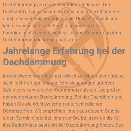
Dachdämmung von ganz besonderer Relevanz. Der
Dachstuhl ist ganz sicher ein entscheidener Gebäudeteil,
durch den wertvolle Energie an die Umwelt entweichen
kann. Hausbesitzer, die Kosten sparen und den
Energieeinsatz senken wollen, sei eine Überprüfung ihrer
Dachdämmung dringend angeraten.
Jahrelange Erfahrung bei der
Dachdämmung
Immer wieder kommt es periodisch zur Materialermüdung.
Auch rechtfertigen erstaunliche Neuerungen auf dem
Gebiet des verwendeten Dämmmaterials ein Überprüfen
der momentanen Dachdämmung. Bei der Dachdämmung
haben Sie die Wahl zwischen unterschiedlichen
Dämmstoffen. Wir empfehlen Ihnen aus diesem Grunde
einen Termin direkt bei Ihnen vor Ort, bei dem wir die für
Ihre Bedürfnisse beste Art der Dachdämmung finden. Das